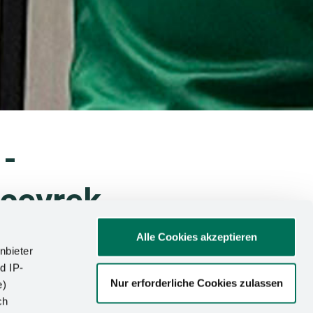
 -
 çeyrek
Alle Cookies akzeptieren
nbieter
d IP-
Nur erforderliche Cookies zulassen
e)
nde Harting Azubi
ch
arlak spor