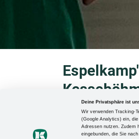
Espelkamp'
Kesseböhme
finale yüks
Deine Privatsphäre ist un
Wir verwenden Tracking-Te
(Google Analytics) ein, die
Adressen nutzen. Zudem ha
Yaz aylarında çim zeminde gerçek
eingebunden, die Sie nac
Kupası uzun zamandır beklenen k