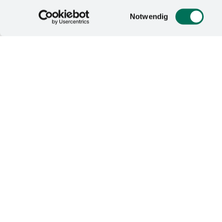
Datenschutzerklärung
un
aus einem nachhal­tigen Bindemittel
Einwilligungsauswahl
Notwendig
und phenolfrei, sondern kommt auch
gewonnen wird. Seine Wirrfasern geb
Namhafte Küchenhersteller in ganz 
längst nicht ausge­schöpft, sagt Ma
vielfältige innovative Verwendungsm
Mit dem Gewinn des Deutschen Nac
Spitzenposition im engen Feld von
er innovative Produkte, Systeme und
Transformation beitragen.
Zur Verleihung kamen ca. 500 Gäste
Stefan Schulze-Haus­mann moderier
u.a. überreichten die Auszeichnunge