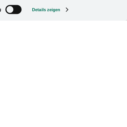
icht nur formaldehyd-
g
Details zeigen
ständig aus Rezyklat
nitt anfällt.
das Potenzial aber
t bieten sich
usen seine
n. Seit 2020 prämiert
zur dringen­den
nschaftsjournalist
scher Matthias Horx