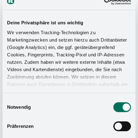
Deine Privatsphäre ist uns wichtig
Wir verwenden Tracking-Technologien zu
Marketingzwecken und setzen hierzu auch Drittanbieter
(Google Analytics) ein, die ggf. geräteübergreifend
Cookies, Fingerprints, Tracking-Pixel und IP-Adressen
nutzen. Zudem haben wir weitere externe Inhalte (etwa
Videos und Kartendienste) eingebunden, die Sie nach
Zustimmung abrufen können. Wir setzen in diesem
Rahmen auch Dienstleister in Drittländern außerhalb der
EU ohne angemessenes Datenschutzniveau (USA) ein,
was das Risiko beinhaltet, dass Behörden auf die Daten
Einwilligungsauswahl
zu Sicherheits- und Überwachungszwecken zugreifen,
Notwendig
ohne dass Sie hierüber informiert werden oder
Rechtsmittel einlegen können. Mit Ihrer Einstellung
Präferenzen
willigen Sie in die oben beschriebenen Vorgänge ein. Sie
können die Einwilligung mit Wirkung für die Zukunft