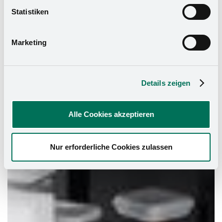
widerrufen. Mehr Informationen finden Sie in unserer
Statistiken
Datenschutzerklärung
und in unserem
Impressum
.
Marketing
Details zeigen
Alle Cookies akzeptieren
Nur erforderliche Cookies zulassen