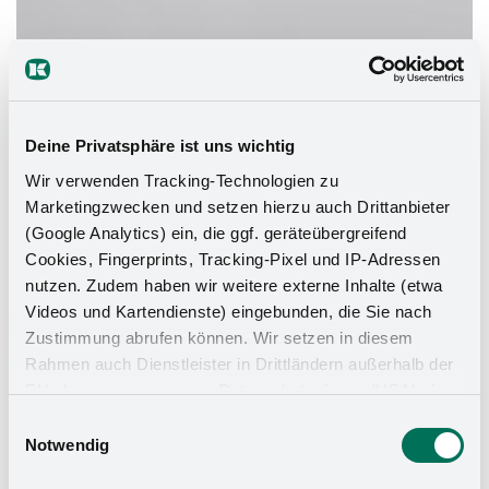
Deine Privatsphäre ist uns wichtig
Wir verwenden Tracking-Technologien zu
Marketingzwecken und setzen hierzu auch Drittanbieter
(Google Analytics) ein, die ggf. geräteübergreifend
Cookies, Fingerprints, Tracking-Pixel und IP-Adressen
nutzen. Zudem haben wir weitere externe Inhalte (etwa
Videos und Kartendienste) eingebunden, die Sie nach
Zustimmung abrufen können. Wir setzen in diesem
Rahmen auch Dienstleister in Drittländern außerhalb der
EU ohne angemessenes Datenschutzniveau (USA) ein,
was das Risiko beinhaltet, dass Behörden auf die Daten
Einwilligungsauswahl
zu Sicherheits- und Überwachungszwecken zugreifen,
Notwendig
ohne dass Sie hierüber informiert werden oder