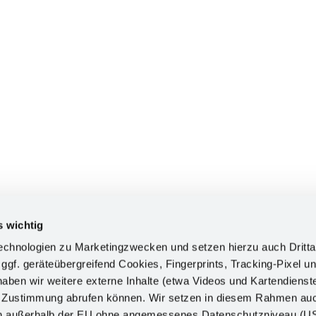
sstart in zwölf vers
s wichtig
chnologien zu Marketingzwecken und setzen hierzu auch Dritta
 ggf. geräteübergreifend Cookies, Fingerprints, Tracking-Pixel un
ben wir weitere externe Inhalte (etwa Videos und Kartendienst
h Zustimmung abrufen können. Wir setzen in diesem Rahmen au
, dual Studierende sowie Jahrespraktikantinnen und -praktikant
dern außerhalb der EU ohne angemessenes Datenschutzniveau (U