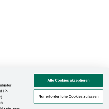
chiedenen
Alle Cookies akzeptieren
nbieter
d IP-
Nur erforderliche Cookies zulassen
e)
ch
en bei Kesseböhmer in
SA) ein, was