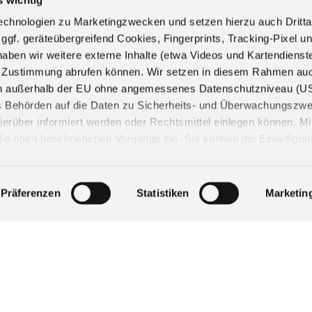
zision in der Produktion. Unser Verständnis von
erklichen Tradition des Werkzeugmechanikers, die
chnologien zu Marketingzwecken und setzen hierzu auch Dritta
nden.
 ggf. geräteübergreifend Cookies, Fingerprints, Tracking-Pixel un
ben wir weitere externe Inhalte (etwa Videos und Kartendienst
ir in unserem eigenen Werkzeugbau her. So
h Zustimmung abrufen können. Wir setzen in diesem Rahmen au
nd Reproduzierbarkeit unserer Produkte.
dern außerhalb der EU ohne angemessenes Datenschutzniveau (U
ss Behörden auf die Daten zu Sicherheits- und Überwachungszw
bau fertigen wir:
ierüber informiert werden oder Rechtsmittel einlegen können. Mit
n die oben beschriebenen Vorgänge ein. Sie können die Einwilligun
derrufen. Mehr Informationen finden Sie in unserer
d in unserem
Impressum
.
Präferenzen
Statistiken
Marketin
für unsere Werkzeuge sichert darüber hinaus den
blauf. Sondermaschinen konstruieren und bauen wir