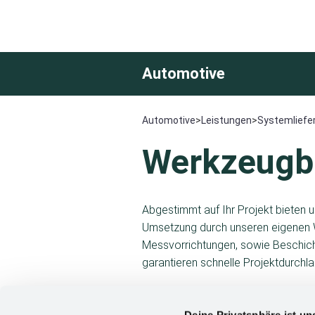
Automotive
Automotive
>
Leistungen
>
Systemliefe
Werkzeugba
Abgestimmt auf Ihr Projekt bieten u
Umsetzung durch unseren eigenen W
Messvorrichtungen, sowie Beschicht
garantieren schnelle Projektdurchl
Komplexe Werkzeuge zu bauen ist 
Deine Privatsphäre ist un