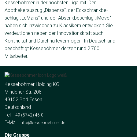
Kesseböhmer in der höchsten Liga mit. Der
Apothekerauszug „Dispensa“, der Eckschrankbe­
schlag „LeMans“ und der Absenkbeschlag „iMove“
haben sich inzwi­schen zu Klassikern entwickelt. Sie
verdeutlichen neben der Innovations­kraft auch
Kontinuität und Durchhaltevermögen. In Deutschland
be­schäftigt Kesseböhmer derzeit rund 2.700
Mitarbeiter.
Kesseböhmer Holding KG
Mindener Str. 208
49152 Bad Essen
Deutschland
Tel:
+49 (5742) 46-0
E-Mail:
info@kesseboehmer.de
Die Gruppe