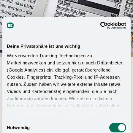
Deine Privatsphäre ist uns wichtig
Wir verwenden Tracking-Technologien zu
Marketingzwecken und setzen hierzu auch Drittanbieter
Innovationsstarker
(Google Analytics) ein, die ggf. geräteübergreifend
Beschlaghersteller: FOCUS kürt
Cookies, Fingerprints, Tracking-Pixel und IP-Adressen
nutzen. Zudem haben wir weitere externe Inhalte (etwa
Kesseböhmer als Unternehmen mit
Videos und Kartendienste) eingebunden, die Sie nach
hoher Innovationskraft
Zustimmung abrufen können. Wir setzen in diesem
Rahmen auch Dienstleister in Drittländern außerhalb der
7.000 mitarbeiterstarke Unternehmen und zwölf
EU ohne angemessenes Datenschutzniveau (USA) ein,
Millionen Bewertun­gen – zusammen mit dem
was das Risiko beinhaltet, dass Behörden auf die Daten
Einwilligungsauswahl
Institut für Management- und Wirtschafts­
zu Sicherheits- und Überwachungszwecken zugreifen,
Notwendig