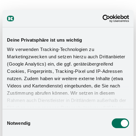
Deine Privatsphäre ist uns wichtig
Wir verwenden Tracking-Technologien zu
Marketingzwecken und setzen hierzu auch Drittanbieter
(Google Analytics) ein, die ggf. geräteübergreifend
Cookies, Fingerprints, Tracking-Pixel und IP-Adressen
nutzen. Zudem haben wir weitere externe Inhalte (etwa
Videos und Kartendienste) eingebunden, die Sie nach
Zustimmung abrufen können. Wir setzen in diesem
Rahmen auch Dienstleister in Drittländern außerhalb der
EU ohne angemessenes Datenschutzniveau (USA) ein,
was das Risiko beinhaltet, dass Behörden auf die Daten
Einwilligungsauswahl
zu Sicherheits- und Überwachungszwecken zugreifen,
Notwendig
ohne dass Sie hierüber informiert werden oder