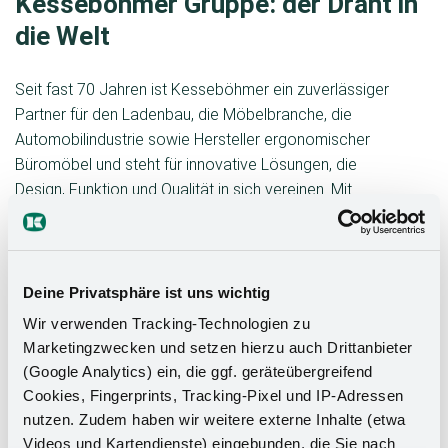
Kesseböhmer Gruppe: der Draht in
die Welt
Seit fast 70 Jahren ist Kesseböhmer ein zuverlässiger
Partner für den Ladenbau, die Möbelbranche, die
Automobilindustrie sowie Hersteller ergonomischer
Büromöbel und steht für innovative Lösungen, die
Design, Funktion und Qualität in sich vereinen. Mit
seiner Kernkompetenz in der Metallverarbeitung ist
das inhabergeführte Familienunternehmen weltweit
tätig und beschäftigt 3.500 Mitarbeiter an 12
Standorten. Im Jahre 2022 lag der Gesamtumsatz bei
Deine Privatsphäre ist uns wichtig
695 Millionen Euro. Dabei setzt das in dritter
Wir verwenden Tracking-Technologien zu
Generation von Oliver Kesseböhmer geführte
Marketingzwecken und setzen hierzu auch Drittanbieter
Unternehmen mit einer Verbindung aus Tradition und
(Google Analytics) ein, die ggf. geräteübergreifend
Innovation immer wieder Maßstäbe – sowohl
Cookies, Fingerprints, Tracking-Pixel und IP-Adressen
hinsichtlich der Produkte als auch in Hinblick auf eine
nutzen. Zudem haben wir weitere externe Inhalte (etwa
nachhaltige Geschäftstätigkeit. Im Jahr 2023 wurde
Videos und Kartendienste) eingebunden, die Sie nach