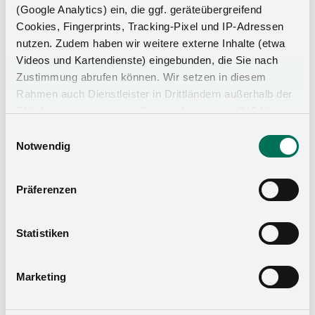
(Google Analytics) ein, die ggf. geräteübergreifend
Cookies, Fingerprints, Tracking-Pixel und IP-Adressen
nutzen. Zudem haben wir weitere externe Inhalte (etwa
Videos und Kartendienste) eingebunden, die Sie nach
Zustimmung abrufen können. Wir setzen in diesem
Rahmen auch Dienstleister in Drittländern außerhalb der
EU ohne angemessenes Datenschutzniveau (USA) ein,
was das Risiko beinhaltet, dass Behörden auf die Daten
Einwilligungsauswahl
zu Sicherheits- und Überwachungszwecken zugreifen,
Notwendig
ohne dass Sie hierüber informiert werden oder
Rechtsmittel einlegen können. Mit Ihrer Einstellung
Präferenzen
willigen Sie in die oben beschriebenen Vorgänge ein. Sie
können die Einwilligung mit Wirkung für die Zukunft
widerrufen. Mehr Informationen finden Sie in unserer
Statistiken
Datenschutzerklärung
und in unserem
Impressum
.
Marketing
Effektiv genutzte Schamwand
Die bathBOX lässt sich nahtlos in Wände integrieren