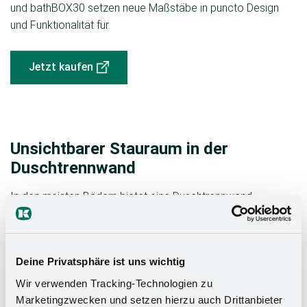
und bathBOX30 setzen neue Maßstäbe in puncto Design
und Funktionalität für.
Jetzt kaufen
Unsichtbarer Stauraum in der
Duschtrennwand
In den meisten Bädern bietet eine Duschtrennwand
den perfekten Rahmen für zwei übereinander
verbaute bathBOXEN. Schaffe unsichtbaren Stauraum
auf zwei oder vier Ebenen für Badutensilien aller Art.
Deine Privatsphäre ist uns wichtig
Schöner kann man eine Duschwand nicht nutzen –
und schon gar nicht effizienter.
Wir verwenden Tracking-Technologien zu
Marketingzwecken und setzen hierzu auch Drittanbieter