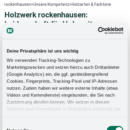
rockenhausen
>
Unsere Kompetenz
>
Holzarten & Farbtöne
Holzwerk rockenhausen:
Leidenschaft für Holz seit
Generationen
Das Holzwerk rockenhausen pflegt seit jeher den
Deine Privatsphäre ist uns wichtig
besonders feinen Umgang mit dem Rohstoff Holz.
Wir verwenden Tracking-Technologien zu
Spezialisiert auf hochwertige Echtholzfurniere und
Marketingzwecken und setzen hierzu auch Drittanbieter
Oberflächen, begleitet rockenhausen handwerkliche
(Google Analytics) ein, die ggf. geräteübergreifend
Manufakturarbeit bis hin zur Serie individueller
Cookies, Fingerprints, Tracking-Pixel und IP-Adressen
Kundenwünsche mit Leidenschaft und jahrelangem Know-
nutzen. Zudem haben wir weitere externe Inhalte (etwa
How.
Videos und Kartendienste) eingebunden, die Sie nach
Zustimmung abrufen können. Wir setzen in diesem
Unser Fokus liegt auf Eiche, Esche, Nussbaum und Ahorn.
Rahmen auch Dienstleister in Drittländern außerhalb der
Diese Hölzer schöpfen das Hell- Dunkel-Farbspektrum aus,
EU ohne angemessenes Datenschutzniveau (USA) ein,
bieten vielfältige Kombinationsmöglichkeiten und bestechen
was das Risiko beinhaltet, dass Behörden auf die Daten
Einwilligungsauswahl
durch ihre einzigartige Maserung und hervorragende
zu Sicherheits- und Überwachungszwecken zugreifen,