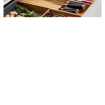
Produkt Linien
Verwandeln Sie Ihre Küchenschubladen mit
maßgeschneiderten Einsätzen von rockenhausen.
Entdecken Sie Ordnungssysteme aus hochwertigen
Materialien, die elegant, funktional & nachhaltig sind.
Mehr erfahren