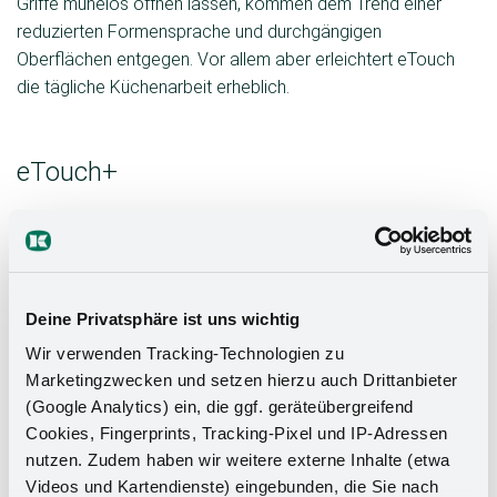
Griffe mühelos öffnen lassen, kommen dem Trend einer
reduzierten Formensprache und durchgängigen
Oberflächen entgegen. Vor allem aber erleichtert eTouch
die tägliche Küchenarbeit erheblich.
eTouch+
Durch eine leichte Berührung der Front, wird diese an
eine leicht zu hintergreifende Öffnungsposition
gebracht. Hierbei öffnet sich die Schrankfront um 44
mm und hält die Front in dieser Position, sodass sie
Deine Privatsphäre ist uns wichtig
einfach per Hand ganz geöffnet werden kann oder
Wir verwenden Tracking-Technologien zu
wieder automatisch schließt. Geeignet für sämtliche
Marketingzwecken und setzen hierzu auch Drittanbieter
Schrankbreiten, lässt sich der eTouch+ ebenfalls
(Google Analytics) ein, die ggf. geräteübergreifend
nachrüsten. Und jetzt neu: Funkschalter und
Cookies, Fingerprints, Tracking-Pixel und IP-Adressen
Anbaugehäuses sind ins insgesamt vier Farben
nutzen. Zudem haben wir weitere externe Inhalte (etwa
erhältlich und harmonieren perfekt mit allen gängigen
Videos und Kartendienste) eingebunden, die Sie nach
Korpusfarben.