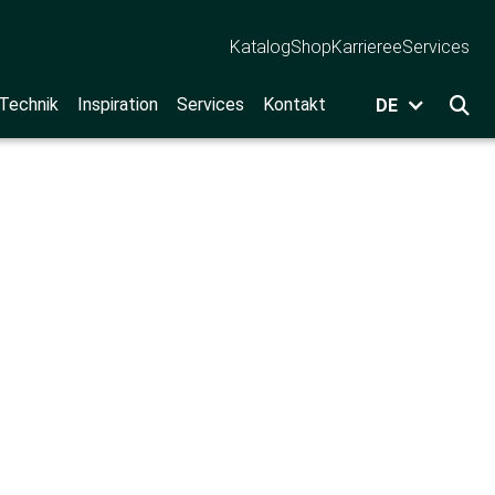
Katalog
Shop
Karriere
eServices
 Technik
Inspiration
Services
Kontakt
DE
