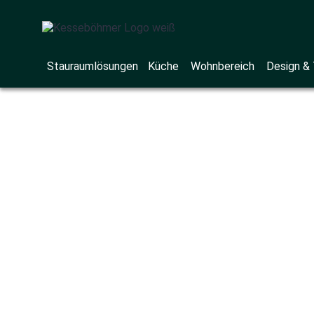
Stauraumlösungen
Stauraumlösungen
Küche
Küche
Wohnbereich
Wohnbereich
Design &
Design &