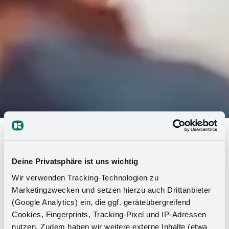
Die Gruppe
>
News
Auf den Punkt informiert:
Deine Privatsphäre ist uns wichtig
Willkommen im Pressebereich von
Wir verwenden Tracking-Technologien zu
Kesseböhmer
Marketingzwecken und setzen hierzu auch Drittanbieter
(Google Analytics) ein, die ggf. geräteübergreifend
Sie sind Journalist:in und suchen nach Informationen über
Cookies, Fingerprints, Tracking-Pixel und IP-Adressen
Kesseböhmer? Hier finden Sie alles, was Sie für Ihre Arbeit
nutzen. Zudem haben wir weitere externe Inhalte (etwa