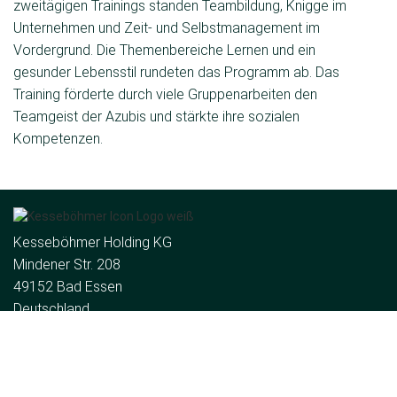
zweitägigen Trainings standen Teambildung, Knigge im
Unternehmen und Zeit- und Selbstmanagement im
Vordergrund. Die Themenbereiche Lernen und ein
gesunder Lebensstil rundeten das Programm ab. Das
Training förderte durch viele Gruppenarbeiten den
Teamgeist der Azubis und stärkte ihre sozialen
Kompetenzen.
Kesseböhmer Holding KG
Mindener Str. 208
49152 Bad Essen
Deutschland
Tel:
+49 (5742) 46-0
E-Mail:
info@kesseboehmer.de
Die Gruppe