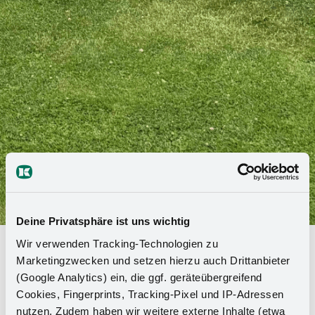
Deine Privatsphäre ist uns wichtig
Wir verwenden Tracking-Technologien zu
Mit Teamgeist und Tatendrang - 37
Marketingzwecken und setzen hierzu auch Drittanbieter
Nachwuchskräfte starten bei
(Google Analytics) ein, die ggf. geräteübergreifend
Kesseböhmer
Cookies, Fingerprints, Tracking-Pixel und IP-Adressen
nutzen. Zudem haben wir weitere externe Inhalte (etwa