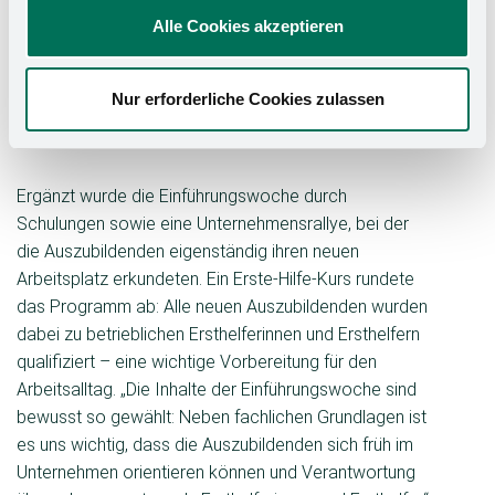
Azubis. „Besonders gut hat mir gefallen, dass wir nicht
Alle Cookies akzeptieren
nur einen ersten Einblick in den Betrieb erhielten,
sondern auch bereits als Team die ersten
Herausforderungen erfolgreich meistern konnten.“
Nur erforderliche Cookies zulassen
beschreibt Nele Morawski, Auszubildende zur
Industriekauffrau, ihre Eindrücke.
Ergänzt wurde die Einführungswoche durch
Schulungen sowie eine Unternehmensrallye, bei der
die Auszubildenden eigenständig ihren neuen
Arbeitsplatz erkundeten. Ein Erste-Hilfe-Kurs rundete
das Programm ab: Alle neuen Auszubildenden wurden
dabei zu betrieblichen Ersthelferinnen und Ersthelfern
qualifiziert – eine wichtige Vorbereitung für den
Arbeitsalltag. „Die Inhalte der Einführungswoche sind
bewusst so gewählt: Neben fachlichen Grundlagen ist
es uns wichtig, dass die Auszubildenden sich früh im
Unternehmen orientieren können und Verantwortung