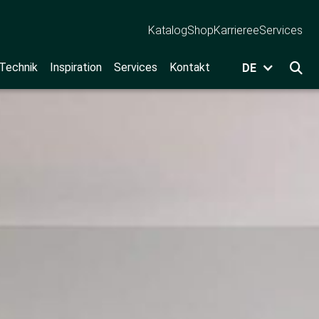
Katalog
Shop
Karriere
eServices
 Technik
Inspiration
Services
Kontakt
DE
