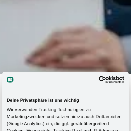
Automotive
>
Leistungen
>
Systemlieferant
>
Projektmanagement
Projektmanagement
Deine Privatsphäre ist uns wichtig
Um Projekte erfolgreich in Time, in Quality und in Budget
Wir verwenden Tracking-Technologien zu
durchzuführen, werden diese in kompetenten Projektteams
Marketingzwecken und setzen hierzu auch Drittanbieter
vollumfänglich bearbeitet. Neben detaillierten Terminplänen
(Google Analytics) ein, die ggf. geräteübergreifend
wird das Projekt mit einem stabilen Risiko- und
Cookies, Fingerprints, Tracking-Pixel und IP-Adressen