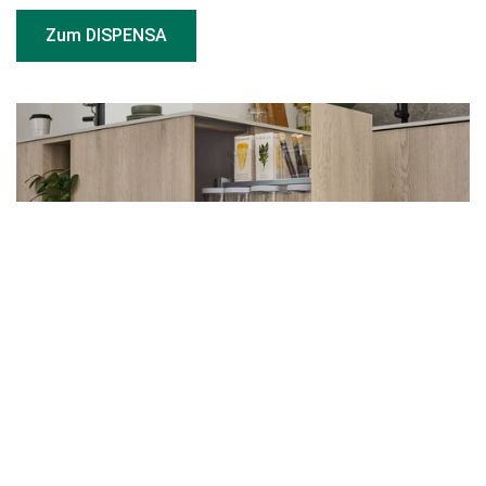
Zum DISPENSA
DepotLine im DISPENSA junior
Das Vorratsdosen-Set zum Einhängen in den