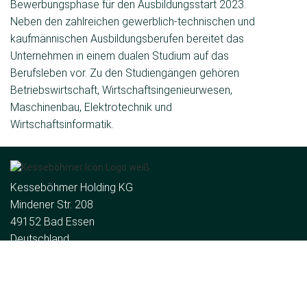
Bewerbungsphase für den Ausbil­dungsstart 2023.
Neben den zahlreichen gewerblich-technischen und
kaufmännischen Ausbildungsberufen bereitet das
Unternehmen in ei­nem dualen Studium auf das
Berufsleben vor. Zu den Studiengängen ge­hören
Betriebswirtschaft, Wirtschaftsingenieurwesen,
Maschinenbau, Elektrotechnik und
Wirtschaftsinformatik.
Kesseböhmer Holding KG
Mindener Str. 208
49152 Bad Essen
Deutschland
Tel:
+49 (5742) 46-0
E-Mail:
info@kesseboehmer.de
Die Gruppe