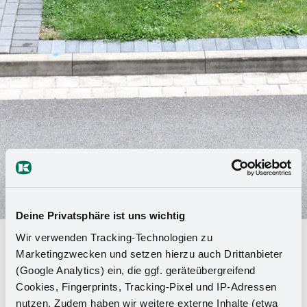
Deine Privatsphäre ist uns wichtig
Wir verwenden Tracking-Technologien zu
Berufsstart bei Kesseböhmer: 44
Marketingzwecken und setzen hierzu auch Drittanbieter
junge Menschen beginnen Studium,
(Google Analytics) ein, die ggf. geräteübergreifend
Ausbildung oder Praktikum
Cookies, Fingerprints, Tracking-Pixel und IP-Adressen
nutzen. Zudem haben wir weitere externe Inhalte (etwa