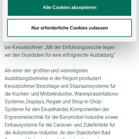
organisierte dazu gemeinsam mit der sprout Azubi-
Alle Cookies akzeptieren
Akademie, einem Programm der axth GmbH aus
Georgsmarienhütte, eine berufs­übergreifende
Einführungswoche. „Wir möchten, dass sich die Azubis
Nur erforderliche Cookies zulassen
vom ersten Tag an bei Kesseböhmer wohlfühlen“,
erklärt Sarah Schnittker, kaufmännische Ausbilderin
bei Kesseböhmer. „Mit der Ein­führungswoche legen
wir den Grundstein für eine erfolgreiche Ausbildung.“
Als einer der größten und vielseitigsten
Ausbildungsbetriebe in der Re­gion produziert
Kesseböhmer Beschläge und Stauraumsysteme für
die Küchen- und Möbelindustrie, Warenpräsentations-
Systeme, Displays, Regale und Shop-in-Shop-
Systeme für den Einzelhandel, Komponenten der
Ergonomietechnik für die Büromöbel-Industrie sowie
Einbausysteme für die Caravan- und Zulieferteile für
die Automotive-Industrie. An den Standorten Bad