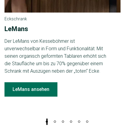
Eckschrank
H
LeMans
D
Der LeMans von Kesseböhmer ist
U
unverwechselbar in Form und Funktionalität. Mit
zu
seinen organisch geformten Tablaren erhöht sich
au
die Staufläche um bis zu 70% gegenüber einem
E
Schrank mit Auszügen neben der „toten“ Ecke.
Vo
St
LeMans ansehen