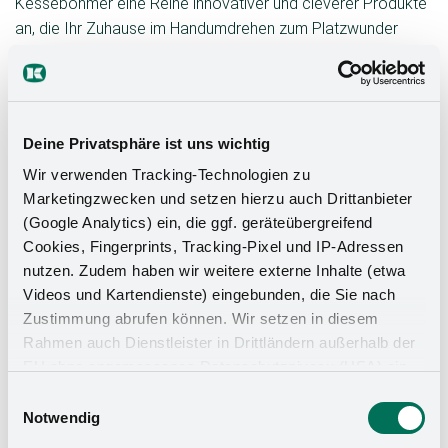
Kesseböhmer eine Reihe innovativer und cleverer Produkte
an, die Ihr Zuhause im Handumdrehen zum Platzwunder
machen. Aus einer großen Auswahl lassen sich für die
verschiedenen Räume und Anforderungen die jeweils
passenden Produkte finden.
Deine Privatsphäre ist uns wichtig
Wir verwenden Tracking-Technologien zu
Marketingzwecken und setzen hierzu auch Drittanbieter
(Google Analytics) ein, die ggf. geräteübergreifend
Cookies, Fingerprints, Tracking-Pixel und IP-Adressen
nutzen. Zudem haben wir weitere externe Inhalte (etwa
Videos und Kartendienste) eingebunden, die Sie nach
Zustimmung abrufen können. Wir setzen in diesem
Rahmen auch Dienstleister in Drittländern außerhalb der
EU ohne angemessenes Datenschutzniveau (USA) ein,
CONERO – Programm für das
S
was das Risiko beinhaltet, dass Behörden auf die Daten
Einwilligungsauswahl
Ankleidezimmer
O
zu Sicherheits- und Überwachungszwecken zugreifen,
Notwendig
ohne dass Sie hierüber informiert werden oder