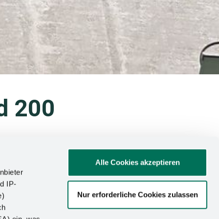
d 200
Alle Cookies akzeptieren
, die auf lange
nbieter
veranstaltete
d IP-
Nur erforderliche Cookies zulassen
d der Ausbildung“.
e)
cke in das
ch