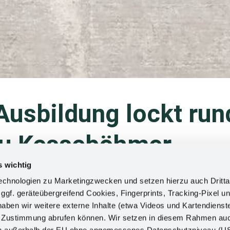
Ausbildung lockt run
zu Kesseböhmer
s wichtig
en Beruf, umso leichter die Entscheidung für eine Ausbildung
chnologien zu Marketingzwecken und setzen hierzu auch Dritta
folgreichen Arbeitsleben führt. Dieser Überzeugung folgend 
 ggf. geräteübergreifend Cookies, Fingerprints, Tracking-Pixel un
24 in Bad Essen nach mehrjähriger Pause erneut den „Aben
ben wir weitere externe Inhalte (etwa Videos und Kartendienst
nal und Personalverantwortliche gaben authentische Einbli
h Zustimmung abrufen können. Wir setzen in diesem Rahmen au