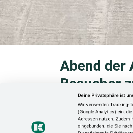
Abend der 
Besucher 
Deine Privatsphäre ist un
Je klarer das Bild vom zukünftig
Wir verwenden Tracking-Te
Sicht zu einem erfüllten und er
(Google Analytics) ein, die
Kesseböhmer am 13. November 20
Adressen nutzen. Zudem ha
Auszubildende, Ausbildungsperso
eingebunden, die Sie nac