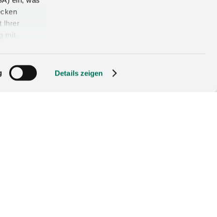
SA) ein, was
stellten sich den
ecken
e nutzten das
 Ihrer
g mit
seböhmer. An
esswerk erklärten
g
elen die Aufgaben der
Details zeigen
Ausbildungsberufe hier
g, Auszubildende zur
 Abend mit zu
seböhmer führen zu
ch an der Eingabe
den beim Abend der
iengänge im Fokus.