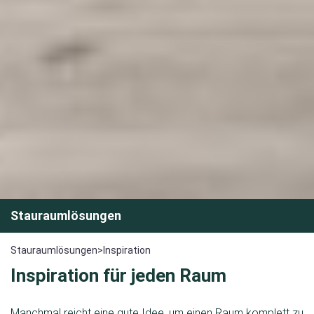
Stauraumlösungen
Stauraumlösungen
>
Inspiration
Inspiration für jeden Raum
Manchmal reicht eine gute Idee, um einen Raum komplett zu