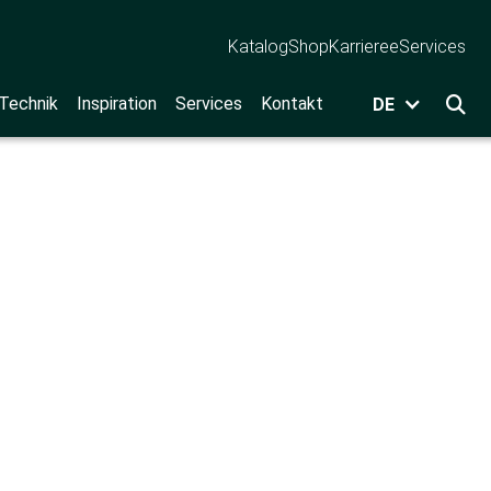
Katalog
Shop
Karriere
eServices
 Technik
Inspiration
Services
Kontakt
DE
