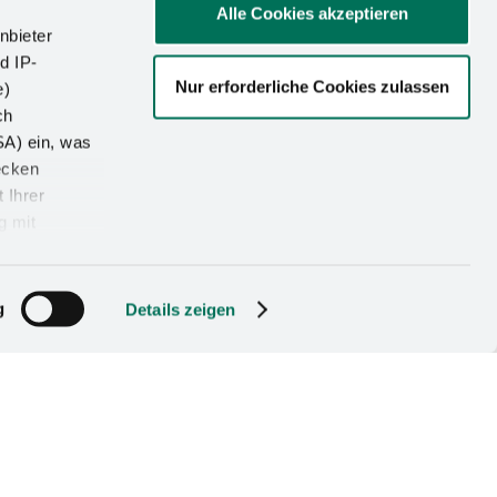
ui, à long terme,
Alle Cookies akzeptieren
r a organisé le 9
nbieter
 formation". Les
d IP-
Nur erforderliche Cookies zulassen
né des aperçus
e)
posant des tâches
ch
eignants intéressés
SA) ein, was
ecken
 Ihrer
g mit
z Kesseböhmer. Sur des
e de pressage
llustré les tâches des
g
iques, ont manipulé un
Details zeigen
ns une photobox, ils
économie et de
nformer sur la filière
ique.