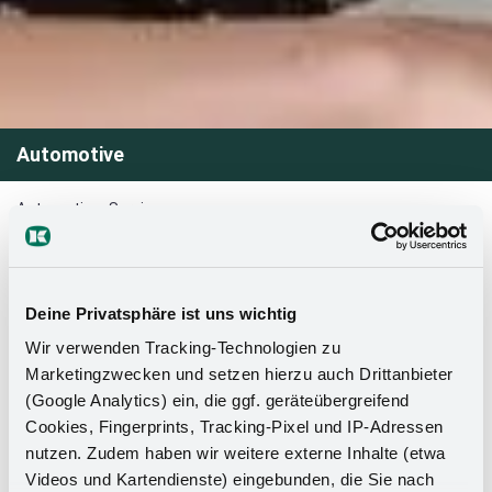
Automotive
Automotive
>
Service
Un service complet en tant que
fournisseur de systèmes
Deine Privatsphäre ist uns wichtig
En tant que fournisseur de systèmes, nous vous proposons
Wir verwenden Tracking-Technologien zu
une gamme complète de services, allant de la fabrication
Marketingzwecken und setzen hierzu auch Drittanbieter
de prototypes, y compris les tests, à la production en série.
(Google Analytics) ein, die ggf. geräteübergreifend
Notre équipe expérimentée se charge de la gestion de
Cookies, Fingerprints, Tracking-Pixel und IP-Adressen
projet pour vous et veille à ce que vos exigences et
nutzen. Zudem haben wir weitere externe Inhalte (etwa
spécifications soient respectées. De plus, nous disposons
Videos und Kartendienste) eingebunden, die Sie nach