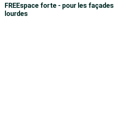
FREEspace forte - pour les façades
lourdes
- Jusqu'à 15 kg pour une hauteur de façade de 600
mm
- Hauteur de façade 350-650 mm