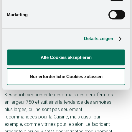
Datenschutzerklärung
und in unserem
Impressum
.
Dans le cas de "TANDEM Solo", les étagères se
Marketing
déplacent en douceur vers l'utilisateur à l'ouverture de
la porte et offrent ainsi une vue d'ensemble à 100 %
en un seul geste. "CONVOY Lavido" est une solution
Details zeigen
de rangement indépendante de la façade qui convient
à de nombreuses situations d'aménagement, par
Alle Cookies akzeptieren
exemple derrière des portes coulissantes. La colonne
haute présente le contenu sur des étagères flottantes
de manière esthétique et émotionnelle. Elle offre une
Nur erforderliche Cookies zulassen
transparence et un accès sur trois côtés.
Kesseböhmer présente désormais ces deux ferrures
en largeur 750 et suit ainsi la tendance des armoires
plus larges, qui ne sont pas seulement
recommandées pour la Cuisine, mais aussi, par
exemple, comme vitrines pour le salon. Le fabricant
présente ainsi au SICAM des variantes d'équipement