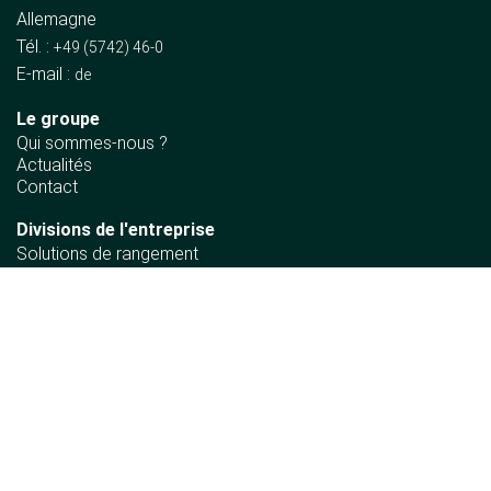
Allemagne
Tél. :
+49 (5742) 46-0
E-mail :
de
Le groupe
Qui sommes-nous ?
Actualités
Contact
Divisions de l'entreprise
Solutions de rangement
Equipements en bois
Automotive
Agencement de magasin
Ergonomic
Information
Politique de durabilité
Déclaration de principe des droits de l'homme
Exigences de conformité des matériaux
Politique d'entreprise