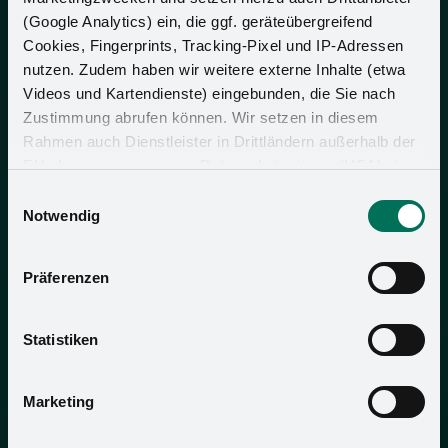
(Google Analytics) ein, die ggf. geräteübergreifend
Cookies, Fingerprints, Tracking-Pixel und IP-Adressen
nutzen. Zudem haben wir weitere externe Inhalte (etwa
Videos und Kartendienste) eingebunden, die Sie nach
Zustimmung abrufen können. Wir setzen in diesem
Rahmen auch Dienstleister in Drittländern außerhalb der
EU ohne angemessenes Datenschutzniveau (USA) ein,
was das Risiko beinhaltet, dass Behörden auf die Daten
Einwilligungsauswahl
zu Sicherheits- und Überwachungszwecken zugreifen,
Notwendig
ohne dass Sie hierüber informiert werden oder
Rechtsmittel einlegen können. Mit Ihrer Einstellung
Präferenzen
willigen Sie in die oben beschriebenen Vorgänge ein. Sie
können die Einwilligung mit Wirkung für die Zukunft
widerrufen. Mehr Informationen finden Sie in unserer
Statistiken
Datenschutzerklärung
und in unserem
Impressum
.
Marketing