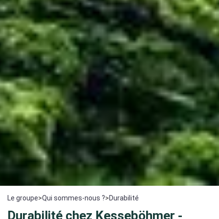
Le groupe
>
Qui sommes-nous ?
>
Durabilité
Durabilité chez Kesseböhmer -