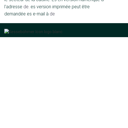
l'adresse
de
. es version imprimée peut être
demandée es e-mail à
de
Kesseböhmer Holding KG
Mindener Str. 208
49152 Bad Essen
Allemagne
Tél. :
+49 (5742) 46-0
E-mail :
de
Le groupe
Qui sommes-nous ?
Actualités
Contact
Divisions de l'entreprise
Solutions de rangement