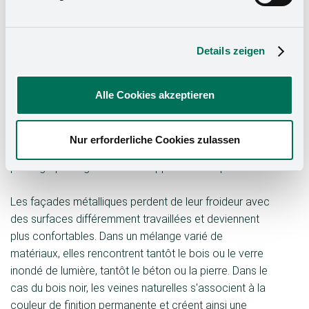
des projets d'avenir dans le cadre d'un échange
permanent avec les clients.
Details zeigen
« Une surface métallique peut-elle dégager une
impression de confort ? es de créer un aspect latté
Alle Cookies akzeptieren
qui, malgré sa finesse, ne perde rien de sa stabilité ?
bois noir a-t-il bois un aspect naturel ? » Telles sont
les questions posées par Kesseböhmer en
Nur erforderliche Cookies zulassen
introduction du Trendbook Eurocucina 2022. Des
photographies grand format apportent la réponse.
Les façades métalliques perdent de leur froideur avec
des surfaces différemment travaillées et deviennent
plus confortables. Dans un mélange varié de
matériaux, elles rencontrent tantôt le bois ou le verre
inondé de lumière, tantôt le béton ou la pierre. Dans le
cas du bois noir, les veines naturelles s'associent à la
couleur de finition permanente et créent ainsi une