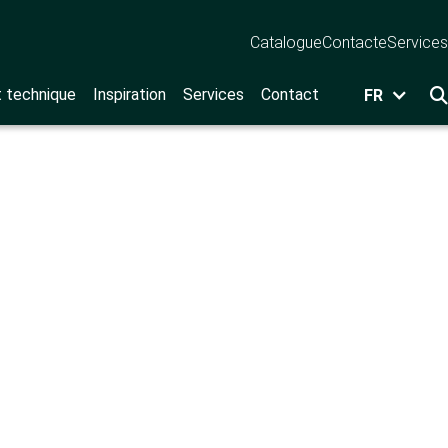
Catalogue
Contact
eServices
t technique
Inspiration
Services
Contact
FR
