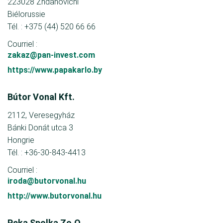
223028 Zhdanovichi
Biélorussie
Tél. : +375 (44) 520 66 66
Courriel :
zakaz@pan-invest.com
https://www.papakarlo.by
Bútor Vonal Kft.
2112, Veresegyház
Bánki Donát utca 3
Hongrie
Tél. : +36-30-843-4413
Courriel :
iroda@butorvonal.hu
http://www.butorvonal.hu
Peka Spolka Zo.O.