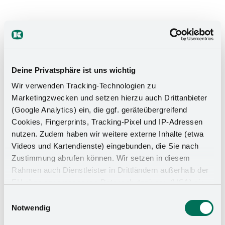
Deine Privatsphäre ist uns wichtig
Wir verwenden Tracking-Technologien zu
Marketingzwecken und setzen hierzu auch Drittanbieter
(Google Analytics) ein, die ggf. geräteübergreifend
Cookies, Fingerprints, Tracking-Pixel und IP-Adressen
nutzen. Zudem haben wir weitere externe Inhalte (etwa
Videos und Kartendienste) eingebunden, die Sie nach
Zustimmung abrufen können. Wir setzen in diesem
Rahmen auch Dienstleister in Drittländern außerhalb der
EU ohne angemessenes Datenschutzniveau (USA) ein,
was das Risiko beinhaltet, dass Behörden auf die Daten
Einwilligungsauswahl
zu Sicherheits- und Überwachungszwecken zugreifen,
Notwendig
ohne dass Sie hierüber informiert werden oder