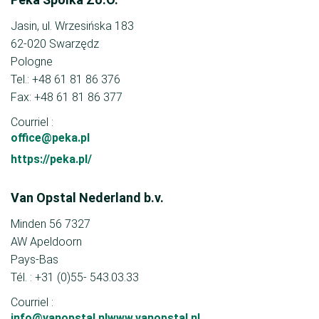
Jasin, ul. Wrzesińska 183
62-020 Swarzędz
Pologne
Tel.: +48 61 81 86 376
Fax: +48 61 81 86 377
Courriel :
office@peka.pl
https://peka.pl/
Van Opstal Nederland b.v.
Minden 56 7327
AW Apeldoorn
Pays-Bas
Tél. : +31 (0)55- 543.03.33
Courriel :
info@vanopstal.nlwww.vanopstal.nl