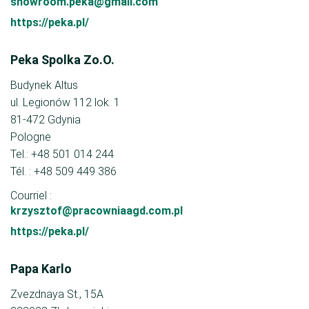
showroom.peka@gmail.com
https://peka.pl/
Peka Spolka Zo.O.
Budynek Altus
ul. Legionów 112 lok. 1
81-472 Gdynia
Pologne
Tel.: +48 501 014 244
Tél. : +48 509 449 386
Courriel :
krzysztof@pracowniaagd.com.pl
https://peka.pl/
Papa Karlo
Zvezdnaya St., 15A