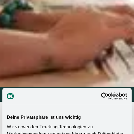
Solutions de rangement
Solutions de rangement
>
Contact
>
Nos distributeurs
Deine Privatsphäre ist uns wichtig
Comment trouver nos produits
Wir verwenden Tracking-Technologien zu
Marketingzwecken und setzen hierzu auch Drittanbieter