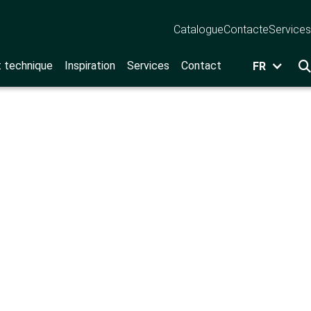
Catalogue
Contact
eServices
t technique
Inspiration
Services
Contact
FR
