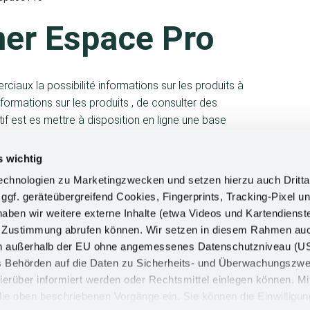
er Espace Pro
iaux la possibilité informations sur les produits à
formations sur les produits , de consulter des
if est es mettre à disposition en ligne une base
et gérée de manière centralisée, accessible
es collaborateurs, les clients, les partenaires
s wichtig
chnologien zu Marketingzwecken und setzen hierzu auch Dritta
 ggf. geräteübergreifend Cookies, Fingerprints, Tracking-Pixel un
o des connaissances techniques et commerciales
ben wir weitere externe Inhalte (etwa Videos und Kartendienst
tées de manière variée dans un environnement en
h Zustimmung abrufen können. Wir setzen in diesem Rahmen au
nd également un système de question-réponse. Grâce
dern außerhalb der EU ohne angemessenes Datenschutzniveau (U
ncourageons la qualification de nos collaborateurs et
ss Behörden auf die Daten zu Sicherheits- und Überwachungszw
 ainsi les connaissances sur les produits
ierüber informiert werden oder Rechtsmittel einlegen können. Mit
n die oben beschriebenen Vorgänge ein. Sie können die Einwilligun