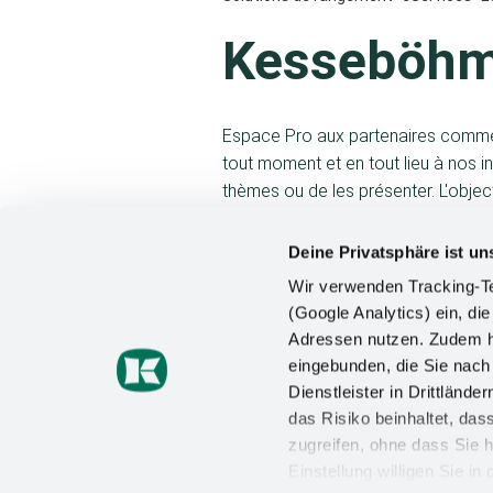
Kesseböhm
Espace Pro aux partenaires commerc
tout moment et en tout lieu à nos in
thèmes ou de les présenter. L'object
d'informations toujours actualisée 
individuellement à tout moment par l
Deine Privatsphäre ist un
commerciaux et les revendeurs.
Wir verwenden Tracking-Te
(Google Analytics) ein, die
Espace Pro multilingue Espace Pr
Adressen nutzen. Zudem ha
complètes sur les produits, présen
eingebunden, die Sie nac
ligne motivant. Le portail compre
Dienstleister in Drittlän
à des quiz sur les produits, nous e
das Risiko beinhaltet, da
partenaires commerciaux et rendons
zugreifen, ohne dass Sie h
transparentes.
Einstellung willigen Sie i