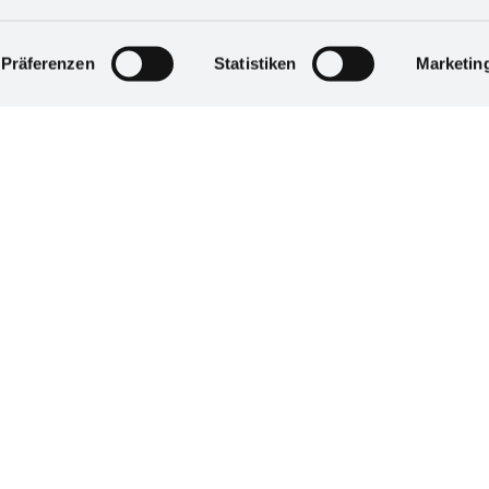
derrufen. Mehr Informationen finden Sie in unserer
istance pour accéder à Espace Pro , veuillez nous
d in unserem
Impressum
.
Präferenzen
Statistiken
Marketin
ations ?
ns.