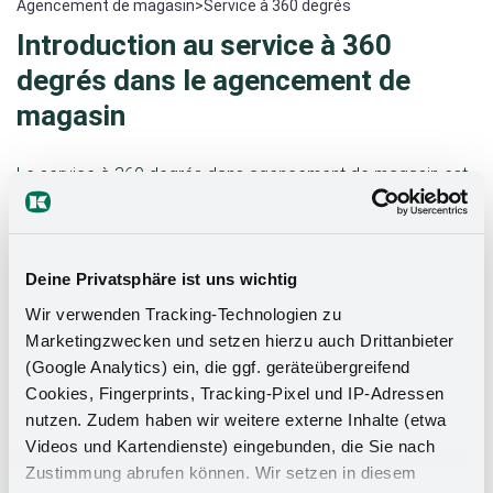
Agencement de magasin
>
Service à 360 degrés
Introduction au service à 360
degrés dans le agencement de
magasin
Le service à 360 degrés dans agencement de magasin est
plus qu'une simple offre de services - il incarne une
approche globale couvrant toutes les phases d'un projet
d'aménagement de magasin. Le client est au centre de nos
Deine Privatsphäre ist uns wichtig
préoccupations, depuis le conseil initial et le
développement du concept jusqu'à l'installation finale et le
Wir verwenden Tracking-Technologien zu
suivi. Notre gamme de services couvre tous les domaines
Marketingzwecken und setzen hierzu auch Drittanbieter
de l'aménagement de magasins, de la planification détaillée
(Google Analytics) ein, die ggf. geräteübergreifend
Cookies, Fingerprints, Tracking-Pixel und IP-Adressen
et de la production précise à la gestion du déploiement
nutzen. Zudem haben wir weitere externe Inhalte (etwa
sans faille et à l'installation sur site. Cependant, nous allons
Videos und Kartendienste) eingebunden, die Sie nach
au-delà de la simple satisfaction des besoins du client et
Zustimmung abrufen können. Wir setzen in diesem
nous nous efforçons de dépasser ses attentes.