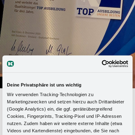
Deine Privatsphäre ist uns wichtig
Wir verwenden Tracking-Technologien zu
"Top formation" chez Kesseböhmer
Marketingzwecken und setzen hierzu auch Drittanbieter
: le fabricant de ferrures de
(Google Analytics) ein, die ggf. geräteübergreifend
Cookies, Fingerprints, Tracking-Pixel und IP-Adressen
meubles reçoit le label de qualité
nutzen. Zudem haben wir weitere externe Inhalte (etwa
de la CCI
Videos und Kartendienste) eingebunden, die Sie nach