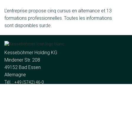
L'entreprise propose cinq cursus en alternance et 13
formations professionnelles. Toutes les informations
sont disponibles sur
de
.
Kesseböhmer Holding KG
Mindener Str. 208
49152 Bad Essen
Allemagne
Tél. :
+49 (5742) 46-0
E-mail :
de
Le groupe
Qui sommes-nous ?
Actualités
Contact
Divisions de l'entreprise