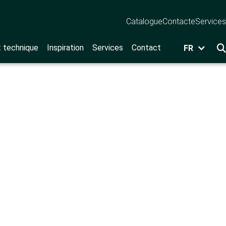
Catalogue
Contact
eServices
t technique
Inspiration
Services
Contact
FR
