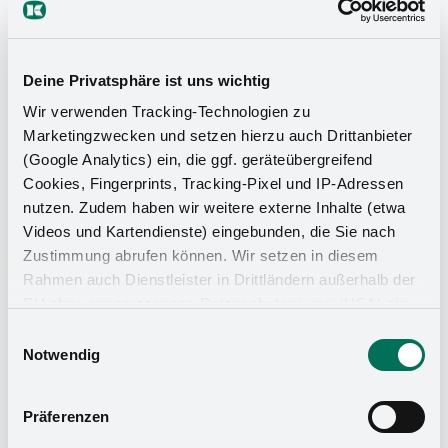
Deine Privatsphäre ist uns wichtig
Wir verwenden Tracking-Technologien zu
Marketingzwecken und setzen hierzu auch Drittanbieter
(Google Analytics) ein, die ggf. geräteübergreifend
Cookies, Fingerprints, Tracking-Pixel und IP-Adressen
nutzen. Zudem haben wir weitere externe Inhalte (etwa
Videos und Kartendienste) eingebunden, die Sie nach
Zustimmung abrufen können. Wir setzen in diesem
Rahmen auch Dienstleister in Drittländern außerhalb der
EU ohne angemessenes Datenschutzniveau (USA) ein,
was das Risiko beinhaltet, dass Behörden auf die Daten
Einwilligungsauswahl
zu Sicherheits- und Überwachungszwecken zugreifen,
Notwendig
ohne dass Sie hierüber informiert werden oder
Rechtsmittel einlegen können. Mit Ihrer Einstellung
Präferenzen
willigen Sie in die oben beschriebenen Vorgänge ein. Sie
können die Einwilligung mit Wirkung für die Zukunft