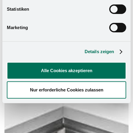
widerrufen. Mehr Informationen finden Sie in unserer
Statistiken
Datenschutzerklärung
und in unserem
Impressum
.
Marketing
Details zeigen
Alle Cookies akzeptieren
Nur erforderliche Cookies zulassen