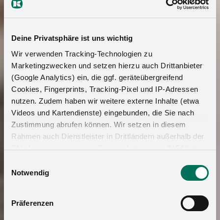
Deine Privatsphäre ist uns wichtig
Wir verwenden Tracking-Technologien zu
Marketingzwecken und setzen hierzu auch Drittanbieter
(Google Analytics) ein, die ggf. geräteübergreifend
Cookies, Fingerprints, Tracking-Pixel und IP-Adressen
nutzen. Zudem haben wir weitere externe Inhalte (etwa
Videos und Kartendienste) eingebunden, die Sie nach
Zustimmung abrufen können. Wir setzen in diesem
Rahmen auch Dienstleister in Drittländern außerhalb der
EU ohne angemessenes Datenschutzniveau (USA) ein,
was das Risiko beinhaltet, dass Behörden auf die Daten
Einwilligungsauswahl
zu Sicherheits- und Überwachungszwecken zugreifen,
Notwendig
ohne dass Sie hierüber informiert werden oder
Rechtsmittel einlegen können. Mit Ihrer Einstellung
Präferenzen
willigen Sie in die oben beschriebenen Vorgänge ein. Sie
können die Einwilligung mit Wirkung für die Zukunft