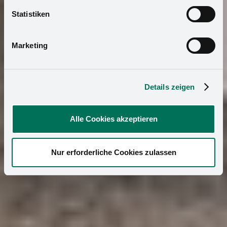
widerrufen. Mehr Informationen finden Sie in unserer
Statistiken
Datenschutzerklärung
und in unserem
Impressum
.
Marketing
Details zeigen
Alle Cookies akzeptieren
Nur erforderliche Cookies zulassen