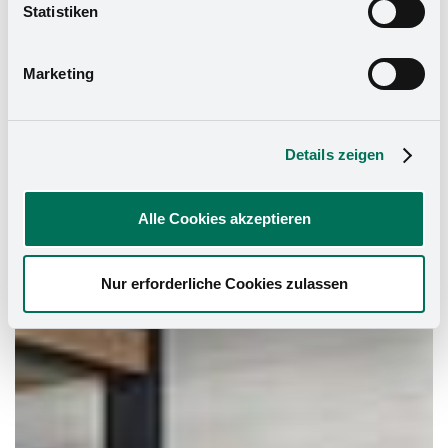
widerrufen. Mehr Informationen finden Sie in unserer
Statistiken
Datenschutzerklärung
und in unserem
Impressum
.
Marketing
Details zeigen
Alle Cookies akzeptieren
Nur erforderliche Cookies zulassen