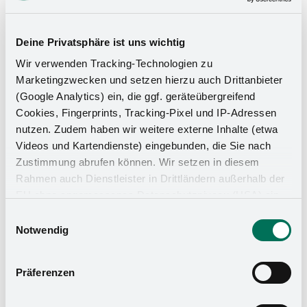
Deine Privatsphäre ist uns wichtig
Wir verwenden Tracking-Technologien zu
Marketingzwecken und setzen hierzu auch Drittanbieter
(Google Analytics) ein, die ggf. geräteübergreifend
Cookies, Fingerprints, Tracking-Pixel und IP-Adressen
nutzen. Zudem haben wir weitere externe Inhalte (etwa
Videos und Kartendienste) eingebunden, die Sie nach
Zustimmung abrufen können. Wir setzen in diesem
Rahmen auch Dienstleister in Drittländern außerhalb der
EU ohne angemessenes Datenschutzniveau (USA) ein,
was das Risiko beinhaltet, dass Behörden auf die Daten
Einwilligungsauswahl
zu Sicherheits- und Überwachungszwecken zugreifen,
Notwendig
ohne dass Sie hierüber informiert werden oder
Rechtsmittel einlegen können. Mit Ihrer Einstellung
Präferenzen
willigen Sie in die oben beschriebenen Vorgänge ein. Sie
können die Einwilligung mit Wirkung für die Zukunft