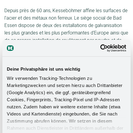
Depuis près de 60 ans, Kesseböhmer affine les surfaces de
l'acier et des métaux non ferreux. Le siège social de Bad
Essen dispose de deux des installations de galvanisation
les plus grandes et les plus performantes d'Europe ainsi que
de sa propre installation de revêtement par poudre et de
cataphorèse.
Deine Privatsphäre ist uns wichtig
Galvanisation
Wir verwenden Tracking-Technologien zu
Marketingzwecken und setzen hierzu auch Drittanbieter
Notre atelier de galvanisation, le plus grand et le plus
(Google Analytics) ein, die ggf. geräteübergreifend
performant d'Europe, est spécialisé dans l'acier,
Cookies, Fingerprints, Tracking-Pixel und IP-Adressen
l'acier inoxydable, le laiton, le cuivre et le bronze.
nutzen. Zudem haben wir weitere externe Inhalte (etwa
Nous assurons un comportement optimal face à la
Videos und Kartendienste) eingebunden, die Sie nach
corrosion grâce à l'utilisation de nickel microporeux
Zustimmung abrufen können. Wir setzen in diesem
ou microfissuré.
Rahmen auch Dienstleister in Drittländern außerhalb der