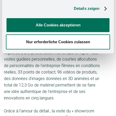
rencontres personnelles et une expérience
émotionnelle - l'une des principales exigences
Details zeigen
formulées par Kesseböhmer en amont. La maison
historique à colombages du site de l'entreprise à Bad
Alle Cookies akzeptieren
Essen constitue le décor d'une maison virtuelle.
Dans le contexte de cette ambiance chaleureuse, le
Nur erforderliche Cookies zulassen
fabricant de systèmes de ferrures utilise tous les
registres d'une présentation numérique en ligne : des
visites guidées personnelles, de courtes allocutions
de personnalités de l'entreprise filmées en conditions
réelles, 33 points de contact, 96 vidéos de produits,
des données d'images données en 3D animées et un
total de 12,3 Go de matériel permettent de se faire
une idée authentique de l'entreprise et de ses
innovations en cinq langues.
Grâce à l'amour du détail , la visite du « showroom