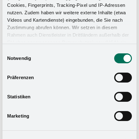
Cookies, Fingerprints, Tracking-Pixel und IP-Adressen
nutzen. Zudem haben wir weitere externe Inhalte (etwa
Videos und Kartendienste) eingebunden, die Sie nach
Zustimmung abrufen können. Wir setzen in diesem
Rahmen auch Dienstleister in Drittländern außerhalb der
EU ohne angemessenes Datenschutzniveau (USA) ein,
was das Risiko beinhaltet, dass Behörden auf die Daten
Einwilligungsauswahl
zu Sicherheits- und Überwachungszwecken zugreifen,
Notwendig
ohne dass Sie hierüber informiert werden oder
Rechtsmittel einlegen können. Mit Ihrer Einstellung
Präferenzen
willigen Sie in die oben beschriebenen Vorgänge ein. Sie
können die Einwilligung mit Wirkung für die Zukunft
widerrufen. Mehr Informationen finden Sie in unserer
Statistiken
Datenschutzerklärung
und in unserem
Impressum
.
Marketing