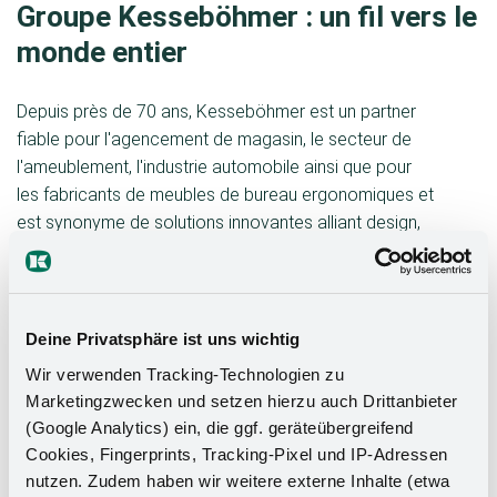
Groupe Kesseböhmer : un fil vers le
monde entier
Depuis près de 70 ans, Kesseböhmer est un partner
fiable pour l'agencement de magasin, le secteur de
l'ameublement, l'industrie automobile ainsi que pour
les fabricants de meubles de bureau ergonomiques et
est synonyme de solutions innovantes alliant design,
fonctionnalité et qualité. Avec son cœur de métier
dans la transformation des métaux, cette entreprise
familiale dirigée par son propriétaire est présente
dans le monde entier et emploie 3 500 personnes sur
Deine Privatsphäre ist uns wichtig
12 sites. En 2022, son chiffre d'affaires total s'élevait
Wir verwenden Tracking-Technologien zu
à 695 millions d'euros. Avec une connexion entre
Marketingzwecken und setzen hierzu auch Drittanbieter
tradition et innovation, l'entreprise dirigée par Oliver
(Google Analytics) ein, die ggf. geräteübergreifend
Kesseböhmer, troisième génération, ne cesse de
Cookies, Fingerprints, Tracking-Pixel und IP-Adressen
poser des jalons, tant au niveau des produits qu'au
nutzen. Zudem haben wir weitere externe Inhalte (etwa