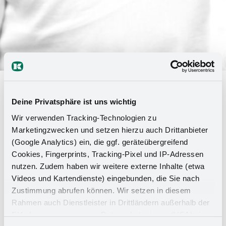
Changement de génération au sein
du marketing de Kesseböhmer
Deine Privatsphäre ist uns wichtig
Wir verwenden Tracking-Technologien zu
Marketingzwecken und setzen hierzu auch Drittanbieter
La société Kesseböhmer GmbH, Bad Essen, a
(Google Analytics) ein, die ggf. geräteübergreifend
commencé à réorganiser son marketing. Thore
Cookies, Fingerprints, Tracking-Pixel und IP-Adressen
Brors (51 ans) en a pris la direction le 1er mai
nutzen. Zudem haben wir weitere externe Inhalte (etwa
2022. Cet expert en marketing et en
Videos und Kartendienste) eingebunden, die Sie nach
communication succède ainsi à Holger Schmitz,
Zustimmung abrufen können. Wir setzen in diesem
qui a souhaité prendre sa retraite partielle.
Rahmen auch Dienstleister in Drittländern außerhalb der
Kesseböhmer a créé un nouveau poste, celui de
EU ohne angemessenes Datenschutzniveau (USA) ein,
"directeur du marketing numérique". Irina Gerhard