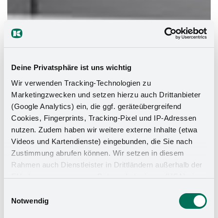
Deine Privatsphäre ist uns wichtig
Wir verwenden Tracking-Technologien zu
Marketingzwecken und setzen hierzu auch Drittanbieter
(Google Analytics) ein, die ggf. geräteübergreifend
Cookies, Fingerprints, Tracking-Pixel und IP-Adressen
nutzen. Zudem haben wir weitere externe Inhalte (etwa
Videos und Kartendienste) eingebunden, die Sie nach
Zustimmung abrufen können. Wir setzen in diesem
Rahmen auch Dienstleister in Drittländern außerhalb der
EU ohne angemessenes Datenschutzniveau (USA) ein,
was das Risiko beinhaltet, dass Behörden auf die Daten
Einwilligungsauswahl
zu Sicherheits- und Überwachungszwecken zugreifen,
Notwendig
ohne dass Sie hierüber informiert werden oder