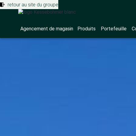
retour au site du groupe
Agencement de magasin
Produits
Portefeuille
C