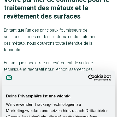
traitement des métaux et le
revêtement des surfaces
En tant que l'un des principaux fournisseurs de
solutions sur mesure dans le domaine du traitement
des métaux, nous couvrons toute l'étendue de la
fabrication.
En tant que spécialiste du revêtement de surface
technique et décoratif pour l'ennoblissement des
métaux, nous planifions, mettons en œuvre et
surveillons soigneusement chaque étape du
processus. Pour ce faire, nous utilisons les procédés
et les technologies les plus modernes dans la
Deine Privatsphäre ist uns wichtig
fabrication.
Wir verwenden Tracking-Technologien zu
Marketingzwecken und setzen hierzu auch Drittanbieter
Des analyses en laboratoire aux mesures de pièces
(Google Analytics) ein, die ggf. geräteübergreifend