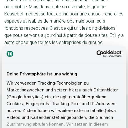
automobile. Mais dans toute sa diversité, le groupe
Kesseböhmer est surtout connu pour une chose : rendre les
espaces utilisables de manière optimale pour leurs
fonctions respectives. C'est ce qui unit les cinq divisions
que nous servons aujourd'hui à partir de douze sites. Et il y a
autre chose que toutes les entreprises du groupe
Kesseböhmer ont en commun. Nous sommes innovants
sans oublier nos valeurs traditionnelles. Grâce à une qualité
élevée, une orientation client et des méthodes de
production modernes et respectueuses de l'environnement,
Deine Privatsphäre ist uns wichtig
nous convainquons nos clients dans le monde entier depuis
Wir verwenden Tracking-Technologien zu
1954.
Marketingzwecken und setzen hierzu auch Drittanbieter
(Google Analytics) ein, die ggf. geräteübergreifend
Cookies, Fingerprints, Tracking-Pixel und IP-Adressen
nutzen. Zudem haben wir weitere externe Inhalte (etwa
Videos und Kartendienste) eingebunden, die Sie nach
Zustimmung abrufen können. Wir setzen in diesem