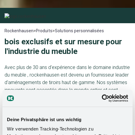
Rockenhausen
>
Produits
>
Solutions personnalisées
bois exclusifs et sur mesure pour
l'industrie du meuble
Avec plus de 30 ans d'expérience dans le domaine industrie
du meuble , rockenhausen est devenu un fournisseur leader
d'aménagements de tiroirs haut de gamme. Nos systèmes
innovants sont acceptés dans le monde entier et sont
considérés comme des points forts esthétiques dans les
cuisines, les salles de bains et l'habitat grâce à des
solutions bien pensées et des détails astucieux.
Deine Privatsphäre ist uns wichtig
De plus, nous créons des tendances et développons des
Wir verwenden Tracking-Technologien zu